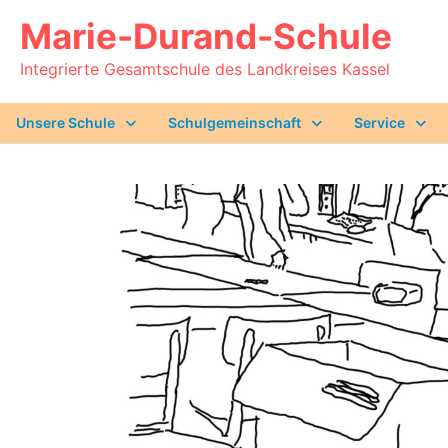
Zurück
Marie-Durand-Schule
zum
Inhalt
Integrierte Gesamtschule des Landkreises Kassel
Unsere Schule
Schulgemeinschaft
Service