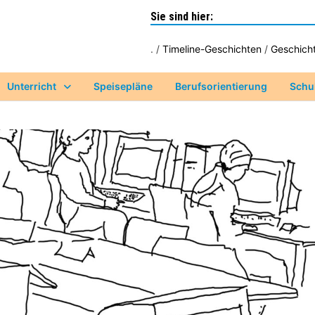
Sie sind hier:
. /
Timeline-Geschichten
/
Geschich
Unterricht
Speisepläne
Berufsorientierung
Schu